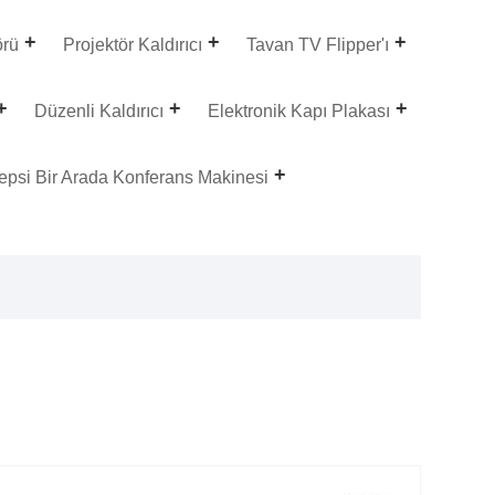
örü
Projektör Kaldırıcı
Tavan TV Flipper'ı
Düzenli Kaldırıcı
Elektronik Kapı Plakası
epsi Bir Arada Konferans Makinesi