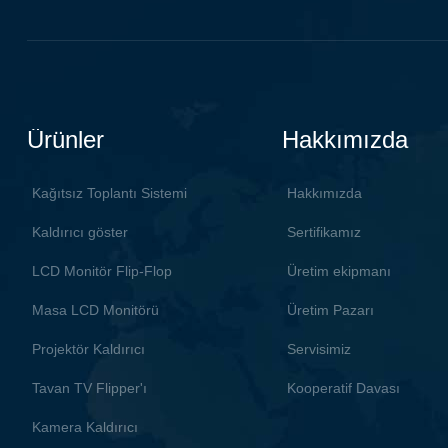
ve istikrarlı dijital güç kaynağını
benimser, daha fazla çevre
koruma, daha az alt gürültü.
Ürünler
Hakkımızda
Kağıtsız Toplantı Sistemi
Hakkımızda
Kaldırıcı göster
Sertifikamız
LCD Monitör Flip-Flop
Üretim ekipmanı
Masa LCD Monitörü
Üretim Pazarı
Projektör Kaldırıcı
Servisimiz
Tavan TV Flipper'ı
Kooperatif Davası
Kamera Kaldırıcı