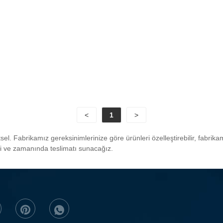
<
1
>
tsel. Fabrikamız gereksinimlerinize göre ürünleri özelleştirebilir, fabri
meti ve zamanında teslimatı sunacağız.