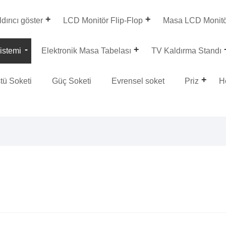
dırıcı göster
LCD Monitör Flip-Flop
Masa LCD Monit
istemi
Elektronik Masa Tabelası
TV Kaldırma Standı
tü Soketi
Güç Soketi
Evrensel soket
Priz
H