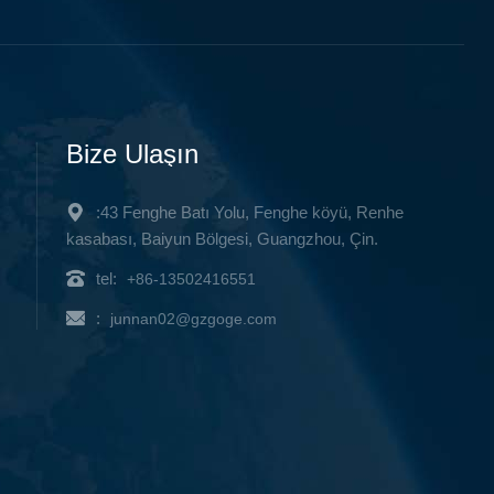
Bize Ulaşın
:43 Fenghe Batı Yolu, Fenghe köyü, Renhe
kasabası, Baiyun Bölgesi, Guangzhou, Çin.
tel:
+86-13502416551
:
junnan02@gzgoge.com