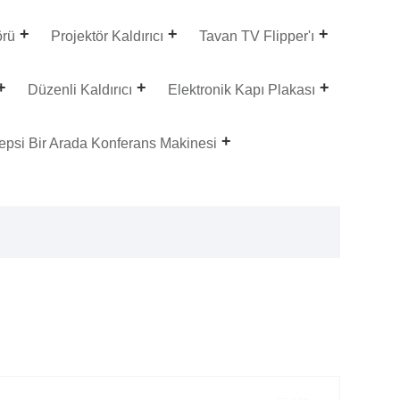
örü
Projektör Kaldırıcı
Tavan TV Flipper'ı
Düzenli Kaldırıcı
Elektronik Kapı Plakası
epsi Bir Arada Konferans Makinesi