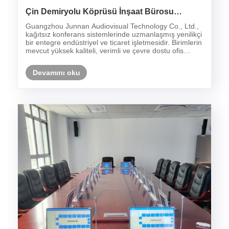
Çin Demiryolu Köprüsü İnşaat Bürosu
Davaların kurulumu
Guangzhou Junnan Audiovisual Technology Co., Ltd.,
kağıtsız konferans sistemlerinde uzmanlaşmış yenilikçi
bir entegre endüstriyel ve ticaret işletmesidir. Birimlerin
mevcut yüksek kaliteli, verimli ve çevre dostu ofis
ihtiyaçları doğrultusunda, devlet kurumları, bankalar,
okullar, hastaneler ve işle......
Devamını oku