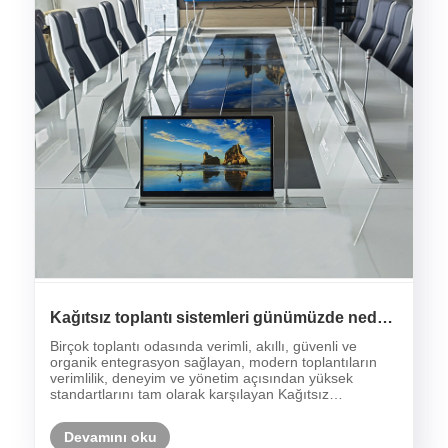
Kağıtsız toplantı sistemleri günümüzde neden
giderek daha popüler hale geliyor?
Birçok toplantı odasında verimli, akıllı, güvenli ve
organik entegrasyon sağlayan, modern toplantıların
verimlilik, deneyim ve yönetim açısından yüksek
standartlarını tam olarak karşılayan Kağıtsız
Konferans Sistemi, doğal olarak modern konferans
masasını yeri doldurulamayacak en optimal çözüm
Devamını oku
halin......