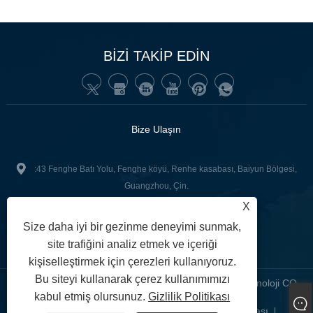
BİZİ TAKİP EDİN
Bize Ulaşın
:43 Fenghe Batı Yolu, Fenghe köyü, Renhe kasabası, Baiyun Bölgesi,
Guangzhou, Çin.
X
+86-13502416551
tel:
Size daha iyi bir gezinme deneyimi sunmak,
junnan02@gzgoge.com
:
site trafiğini analiz etmek ve içeriği
kişiselleştirmek için çerezleri kullanıyoruz.
Bu siteyi kullanarak çerez kullanımımızı
Telif Hakkı © 2024 Guangzhou Junnan Sesli -İşitsel Teknoloji CO,
kabul etmiş olursunuz.
Gizlilik Politikası
.ltd. Her hakkı saklıdır.
Links
Sitemap
RSS
XML
Gizlilik Politikası
|
|
|
|
|