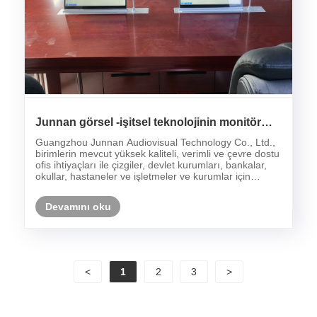
Junnan görsel -işitsel teknolojinin monitör
kaldırma kurulum durumu
Guangzhou Junnan Audiovisual Technology Co., Ltd.,
birimlerin mevcut yüksek kaliteli, verimli ve çevre dostu
ofis ihtiyaçları ile çizgiler, devlet kurumları, bankalar,
okullar, hastaneler ve işletmeler ve kurumlar için
kağıtsız ofis sistemi ürünleri ve çözümleri sağlama
konusunda uzmanlaşmıştır.
Devamını oku
<
1
2
3
>