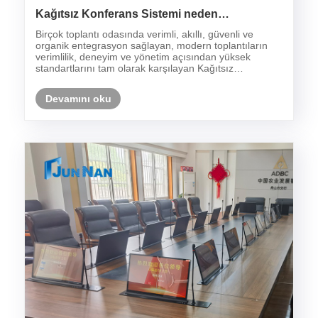
Kağıtsız Konferans Sistemi neden
günümüzde modern konferans masaları için
Birçok toplantı odasında verimli, akıllı, güvenli ve
en iyi seçim haline geldi?
organik entegrasyon sağlayan, modern toplantıların
verimlilik, deneyim ve yönetim açısından yüksek
standartlarını tam olarak karşılayan Kağıtsız
Konferans Sistemi, doğal olarak modern konferans
masasını yeri doldurulamayacak en optimal çözüm
Devamını oku
halin......