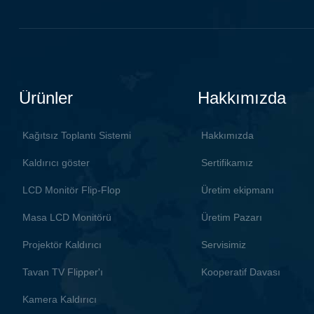
ekipmandır; kullanmanız
ekipman
gerektiğinde, monitörü
gerekti
masaüstüne çevirmek için
masaüst
elektrikli veya manuel kontrol
elektri
yoluyla monitörü konferans
yoluyla
Ürünler
Hakkımızda
masasının içinde gizleyebilir ve
masasını
daha sonra kullanılmadığı zaman
kullanı
aşağı çevirerek toz, hırsızlık
hırsızl
Kağıtsız Toplantı Sistemi
Hakkımızda
önleme rolünü oynar ve
masaüs
Kaldırıcı göster
Sertifikamız
masaüstünü pürüzsüz ve güzel
kalması
tutar. Motorlu kontrol sayesinde
çevirin
LCD Monitör Flip-Flop
Üretim ekipmanı
kanatçık, en iyi izleme açısı efekti
kanatçık
Masa LCD Monitörü
Üretim Pazarı
için monitörü kolaylıkla doğru
için mo
açıya çevirebilir. Mikrofonla
açıya çe
Projektör Kaldırıcı
Servisimiz
donatılabilir, tek tuşla çevirme, ön
donatıla
Tavan TV Flipper'ı
Kooperatif Davası
ve arka ayarlama, sıkışma önleme
ve arka
işlevi, güvenli ve endişesiz, gizli
işlevi, 
Kamera Kaldırıcı
gömülü kurulum çok güzel.
gömülü 