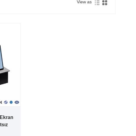
View as
 Ekran
tsız