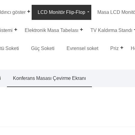
dırıcı göster
LCD Monitör Flip-Flop
Masa LCD Monit
istemi
Elektronik Masa Tabelası
TV Kaldırma Standı
tü Soketi
Güç Soketi
Evrensel soket
Priz
H
i
Konferans Masası Çevirme Ekranı