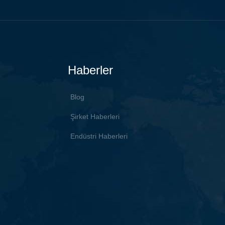
dır; kullanmanız
Mikrofon, tek tuşla çevirme
ğinde, monitörü
arka ayar, sıkışma önleme i
üne çevirmek için
güvenli ve endişesiz, gizli
kli veya manuel kontrol
kurulum ile donatılabilir.
 monitörü konferans
Haberler
n içinde gizleyebilir. ve
lmadığında, toz önleme,
ığa karşı koruma ve
Blog
tünün pürüzsüz ve güzel
Şirket Haberleri
nı sağlamak için aşağı
. Motorlu kontrol sayesinde
Endüstri Haberleri
, en iyi izleme açısı efekti
nitörü kolaylıkla doğru
virebilir. Mikrofonla
bilir, tek tuşla çevirme, ön
 ayarlama, sıkışma önleme
güvenli ve endişesiz, gizli
kurulum çok güzel.