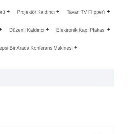
örü
Projektör Kaldırıcı
Tavan TV Flipper'ı
Düzenli Kaldırıcı
Elektronik Kapı Plakası
epsi Bir Arada Konferans Makinesi