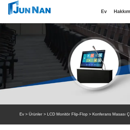
Ev
Hakkım
Ev
>
Ürünler
>
LCD Monitör Flip-Flop
> Konferans Masası Ç