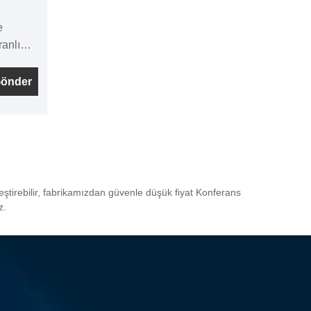
e
anlı
oplantı
Gönder
ası
 üst
masası
asası
ığı
n içine
eştirebilir, fabrikamızdan güvenle düşük fiyat Konferans
üstü
z.
zenli
ile masa
üntüleme
itörü
ilir.