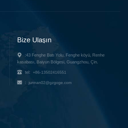
, ön ve
şlevi,
 gömülü
Bize Ulaşın
:43 Fenghe Batı Yolu, Fenghe köyü, Renhe
kasabası, Baiyun Bölgesi, Guangzhou, Çin.
tel:
+86-13502416551
:
junnan02@gzgoge.com